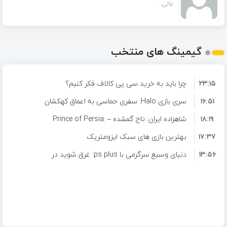
عالی...
گیمینگ های منتخب
۲۳:۱۵
چرا باید به خرید سی پی کالاف فکر کنیم؟
۱۶:۵۱
سری بازی Halo: سفری حماسی به اعماق کهکشان
۱۸:۱۹
شاهزاده ایران: تاج گمشده – Prince of Persia:
۱۷:۳۷
The Lost Crown
بهترین بازی های سبک ایزومتریک
۱۳:۵۶
دنیای وسیع سرگرمی با ps plus: غرق شوید در
لیست گسترده بازی ها