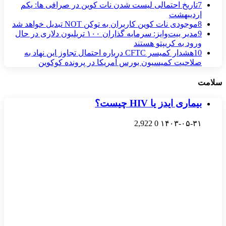
7
تاریخ احتمالی لیست شدن نات کوین در صرافی‌ ها: یکم
اردیبهشت
8
موجودی نات کوین کاربران به توکن NOT تبدیل خواهد شد
9
مدیر بیت‌وایز: سرمایه گذاران ۱۰۰ تریلیون دلاری در حال
ورود به کریپتو هستند
10
هشدار کمیسر CFTC درباره احتمال تجاوز این نهاد به
صلاحیت کمیسیون بورس آمریکا در پرونده کوکوین
سلامت
بیماری ایدز یا HIV چیست؟
2,922
0
۱۴۰۳-۰۵-۳۱