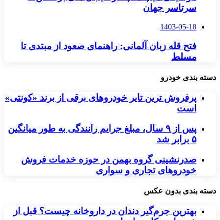
سرتاسر جهان
1403-05-18
فتح قله زبان آلمانی: راهنمای صعود از مبتدی تا
مسلط
دسته بندی خودرو
پرفروش ترین تایر خودروهای برقی از برند «کونتی»
است
پس از ۹ سال، مبلغ جرایم رانندگی به طور میانگین
۵ برابر شد
صدرنشینی گروه بهمن در حوزه خدمات فروش
خودروهای تجاری و سواری
دسته بندی بدون عکس
بهترین جرم‌گیر دندان در داروخانه چیست؟ قبل از