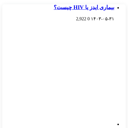
بیماری ایدز یا HIV چیست؟
2,922
0
۱۴۰۳-۰۵-۳۱