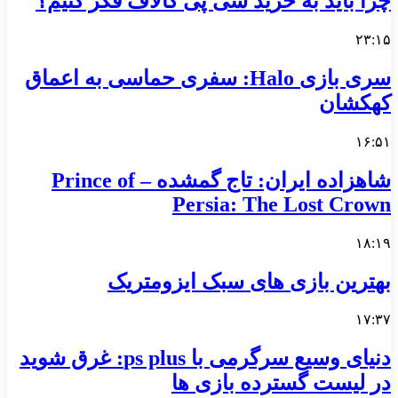
چرا باید به خرید سی پی کالاف فکر کنیم؟
۲۳:۱۵
سری بازی Halo: سفری حماسی به اعماق
کهکشان
۱۶:۵۱
شاهزاده ایران: تاج گمشده – Prince of
Persia: The Lost Crown
۱۸:۱۹
بهترین بازی های سبک ایزومتریک
۱۷:۳۷
دنیای وسیع سرگرمی با ps plus: غرق شوید
در لیست گسترده بازی ها