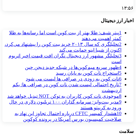
۱۳:۵۶
اخبار ارز دیجیتال
1
پیتر شیف: طلا بهتر از بیت کوین است اما رسانه‌ها به طلا
کمتر اهمیت می‌دهند
2
تحلیلگری که سال ۲۰۱۳ خرید بیت کوین را پیشنهاد می‌کرد،
اکنون از شیبا اینو حمایت می‌کند
3
تحلیلگر مشهور ارز دیجیتال نگران افت قیمت اخیر اتریوم
است
4
ظهور سریع میم‌کوین‌ها در شبکه جدید دیجن چین
5
استخراج نات کوین به پایان رسید
6
نات کوین به‌ زودی در صرافی‌ ها لیست می‌ شود
7
تاریخ احتمالی لیست شدن نات کوین در صرافی‌ ها: یکم
اردیبهشت
8
موجودی نات کوین کاربران به توکن NOT تبدیل خواهد شد
9
مدیر بیت‌وایز: سرمایه گذاران ۱۰۰ تریلیون دلاری در حال
ورود به کریپتو هستند
10
هشدار کمیسر CFTC درباره احتمال تجاوز این نهاد به
صلاحیت کمیسیون بورس آمریکا در پرونده کوکوین
سلامت