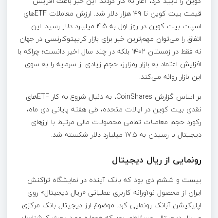
کوین را تایید کرد، آغاز به کار کردند. این خبر باعث افزایش
قیمت بیت کوین تا ۴۹ هزار دلار شد. ارزش معاملات ETFهای
اسپات بیت کوین در روز اول به ۴.۵ میلیارد دلار رسید. این
اتفاق را می‌توان مهم‌ترین خبر برای بازار کریپتوکارنسی در جهان
نه فقط در زمستان ۱۴۰۲ بلکه در چند سال اخیر دانست؛ چراکه با
افزایش اعتماد به بازار رمزارز، حجم زیادی از سرمایه را به سوی
این بازار روانه می‌کند.
بر اساس گزارش CoinShares، به دنبال شروع به کار ETFهای
نقدی بیت کوین در ایالات متحده، طی هفته پایانی دی ماه،
رکورد حجم معاملات تمامی محصولات مالی مرتبط با ارزهای
دیجیتال با رسیدن به ۱۷.۵ میلیارد دلار شکسته شد.
رونمایی از ریال دیجیتال
بیست و ششم دی بود که بانک آینده در نمایشگاه تراکنش
ایران از محصول نوآورانه‌ کاربری عملیاتی «ریال دیجیتال» روی
اپلیکیشن آبانک رونمایی کرد. موضوع ارز دیجیتال بانک مرکزی
و ریال دیجیتال، مسئله‌ای بود که همواره مورد بحث کارشناسان