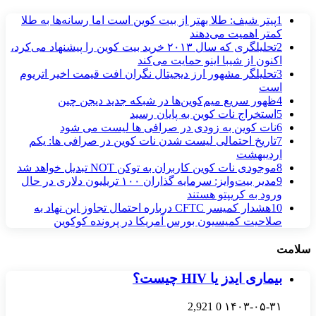
1
پیتر شیف: طلا بهتر از بیت کوین است اما رسانه‌ها به طلا
کمتر اهمیت می‌دهند
2
تحلیلگری که سال ۲۰۱۳ خرید بیت کوین را پیشنهاد می‌کرد،
اکنون از شیبا اینو حمایت می‌کند
3
تحلیلگر مشهور ارز دیجیتال نگران افت قیمت اخیر اتریوم
است
4
ظهور سریع میم‌کوین‌ها در شبکه جدید دیجن چین
5
استخراج نات کوین به پایان رسید
6
نات کوین به‌ زودی در صرافی‌ ها لیست می‌ شود
7
تاریخ احتمالی لیست شدن نات کوین در صرافی‌ ها: یکم
اردیبهشت
8
موجودی نات کوین کاربران به توکن NOT تبدیل خواهد شد
9
مدیر بیت‌وایز: سرمایه گذاران ۱۰۰ تریلیون دلاری در حال
ورود به کریپتو هستند
10
هشدار کمیسر CFTC درباره احتمال تجاوز این نهاد به
صلاحیت کمیسیون بورس آمریکا در پرونده کوکوین
سلامت
بیماری ایدز یا HIV چیست؟
2,921
0
۱۴۰۳-۰۵-۳۱