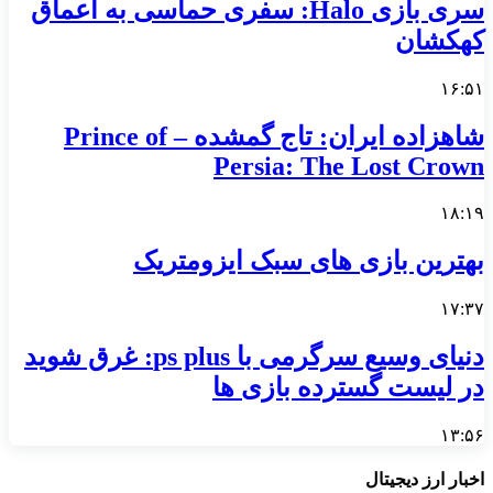
سری بازی Halo: سفری حماسی به اعماق
کهکشان
۱۶:۵۱
شاهزاده ایران: تاج گمشده – Prince of
Persia: The Lost Crown
۱۸:۱۹
بهترین بازی های سبک ایزومتریک
۱۷:۳۷
دنیای وسیع سرگرمی با ps plus: غرق شوید
در لیست گسترده بازی ها
۱۳:۵۶
اخبار ارز دیجیتال