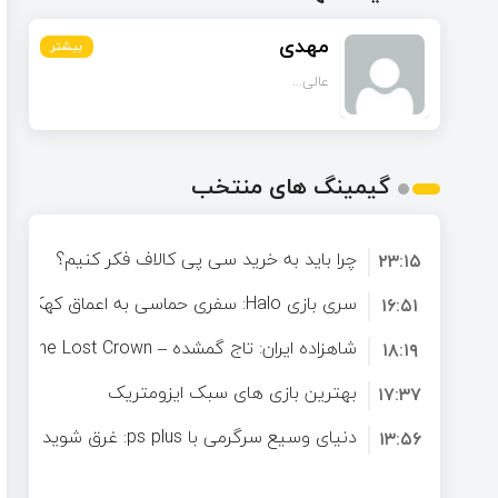
مهدی
بیشتر
بیشتر
بیشتر
عالی...
گیمینگ های منتخب
چرا باید به خرید سی پی کالاف فکر کنیم؟
۲۳:۱۵
سری بازی Halo: سفری حماسی به اعماق کهکشان
۱۶:۵۱
شاهزاده ایران: تاج گمشده – Prince of Persia: The Lost Crown
۱۸:۱۹
بهترین بازی های سبک ایزومتریک
۱۷:۳۷
دنیای وسیع سرگرمی با ps plus: غرق شوید در لیست گسترده بازی ها
۱۳:۵۶