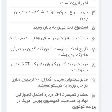
اخیر اتریوم است
4
ظهور سریع میم‌کوین‌ها در شبکه جدید دیجن
چین
5
استخراج نات کوین به پایان رسید
6
نات کوین به‌ زودی در صرافی‌ ها لیست می‌ شود
7
تاریخ احتمالی لیست شدن نات کوین در صرافی‌
ها: یکم اردیبهشت
8
موجودی نات کوین کاربران به توکن NOT تبدیل
خواهد شد
9
مدیر بیت‌وایز: سرمایه گذاران ۱۰۰ تریلیون دلاری
در حال ورود به کریپتو هستند
10
هشدار کمیسر CFTC درباره احتمال تجاوز این
نهاد به صلاحیت کمیسیون بورس آمریکا در
پرونده کوکوین