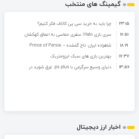
گیمینگ های منتخب
۲۳:۱۵
چرا باید به خرید سی پی کالاف فکر کنیم؟
۱۶:۵۱
سری بازی Halo: سفری حماسی به اعماق کهکشان
۱۸:۱۹
شاهزاده ایران: تاج گمشده – Prince of Persia:
۱۷:۳۷
The Lost Crown
بهترین بازی های سبک ایزومتریک
۱۳:۵۶
دنیای وسیع سرگرمی با ps plus: غرق شوید در
لیست گسترده بازی ها
اخبار ارز دیجیتال