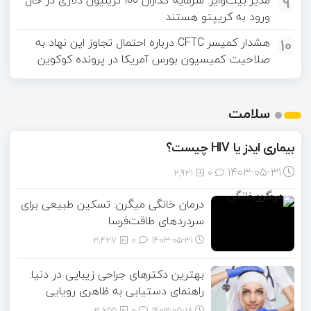
9
مدیر بیت‌وایز: سرمایه گذاران ۱۰۰ تریلیون دلاری در حال
ورود به کریپتو هستند
10
هشدار کمیسر CFTC درباره احتمال تجاوز این نهاد به
صلاحیت کمیسیون بورس آمریکا در پرونده کوکوین
سلامت
بیماری ایدز یا HIV چیست؟
۱۴۰۳-۰۵-۳۱
2,921
0
درمان خانگی میگرن: تسکین طبیعی برای
سردردهای طاقت‌فرسا
2,427
0
۱۴۰۳-۰۵-۳۱
بهترین دکترهای جراحی زیبایی در دنیا:
راهنمای دستیابی به ظاهری رویایی
3,655
0
۱۴۰۳-۰۵-۱۸