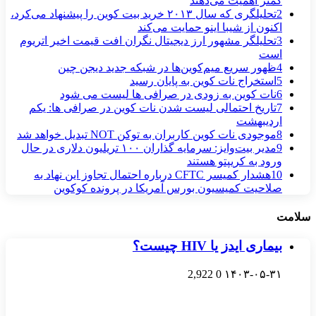
کمتر اهمیت می‌دهند
2
تحلیلگری که سال ۲۰۱۳ خرید بیت کوین را پیشنهاد می‌کرد،
اکنون از شیبا اینو حمایت می‌کند
3
تحلیلگر مشهور ارز دیجیتال نگران افت قیمت اخیر اتریوم
است
4
ظهور سریع میم‌کوین‌ها در شبکه جدید دیجن چین
5
استخراج نات کوین به پایان رسید
6
نات کوین به‌ زودی در صرافی‌ ها لیست می‌ شود
7
تاریخ احتمالی لیست شدن نات کوین در صرافی‌ ها: یکم
اردیبهشت
8
موجودی نات کوین کاربران به توکن NOT تبدیل خواهد شد
9
مدیر بیت‌وایز: سرمایه گذاران ۱۰۰ تریلیون دلاری در حال
ورود به کریپتو هستند
10
هشدار کمیسر CFTC درباره احتمال تجاوز این نهاد به
صلاحیت کمیسیون بورس آمریکا در پرونده کوکوین
سلامت
بیماری ایدز یا HIV چیست؟
2,922
0
۱۴۰۳-۰۵-۳۱