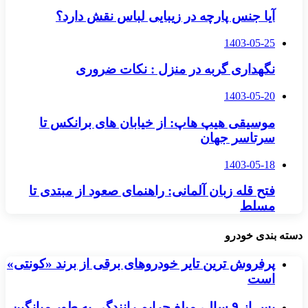
آیا جنس پارچه در زیبایی لباس نقش دارد؟
1403-05-25
نگهداری گربه در منزل : نکات ضروری
1403-05-20
موسیقی هیپ هاپ: از خیابان های برانکس تا
سرتاسر جهان
1403-05-18
فتح قله زبان آلمانی: راهنمای صعود از مبتدی تا
مسلط
دسته بندی خودرو
پرفروش ترین تایر خودروهای برقی از برند «کونتی»
است
پس از ۹ سال، مبلغ جرایم رانندگی به طور میانگین