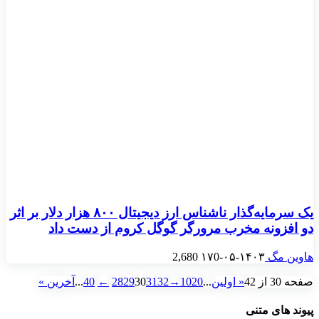
یک سرمایه‌گذار ناشناس ارز دیجیتال ۸۰۰ هزار دلار بر اثر
دو افزونه مخرب مرورگر گوگل کروم از دست داد
هاوین مگ
۱۴۰۳-۰۵-۱۷
0
2,680
صفحه 30 از 42
« اولین
...
20
10
→
32
31
30
29
28
←
40
...
آخرین »
پیوند های متنی