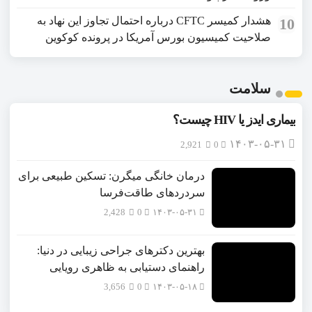
هشدار کمیسر CFTC درباره احتمال تجاوز این نهاد به
10
صلاحیت کمیسیون بورس آمریکا در پرونده کوکوین
سلامت
بیماری ایدز یا HIV چیست؟
۱۴۰۳-۰۵-۳۱
2,921
0
درمان خانگی میگرن: تسکین طبیعی برای
سردردهای طاقت‌فرسا
2,428
0
۱۴۰۳-۰۵-۳۱
بهترین دکترهای جراحی زیبایی در دنیا:
راهنمای دستیابی به ظاهری رویایی
3,656
0
۱۴۰۳-۰۵-۱۸